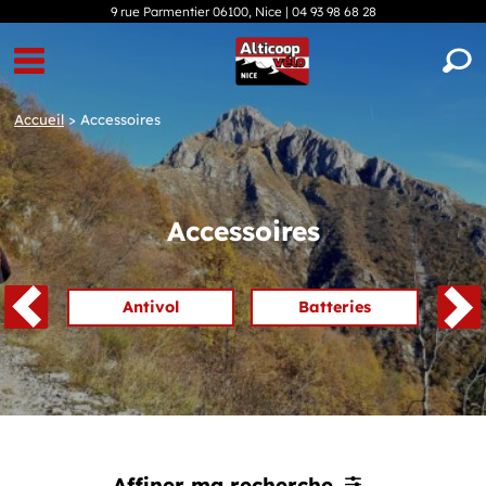
9 rue Parmentier 06100, Nice |
04 93 98 68 28
Accueil
>
Accessoires
Accessoires
Antivol
Batteries
Affiner ma recherche