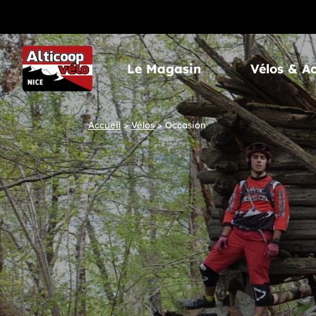
Le Magasin
Vélos & A
Accueil
>
Vélos
>
Occasion