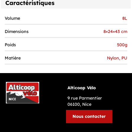
Caractéristiques
Volume
8L
Dimensions
8×24×43 cm
Poids
500g
Matière
Nylon, PU
Alticoop Vélo
9 rue Parmentier
06100, Nice
Nous contacter