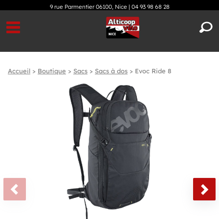
9 rue Parmentier 06100, Nice |
04 93 98 68 28
Accueil
>
Boutique
>
Sacs
>
Sacs à dos
>
Evoc Ride 8